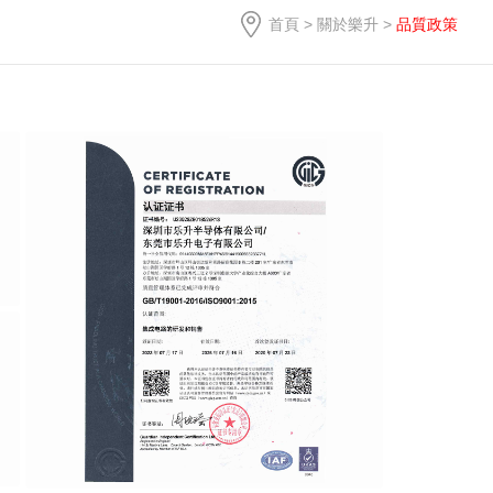
首頁
>
關於樂升
>
品質政策