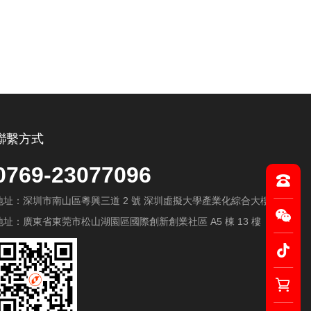
聯繫方式
0769-23077096
地址：深圳市南山區粵興三道 2 號 深圳虛擬大學產業化綜合大樓 A603
地址：廣東省東莞市松山湖園區國際創新創業社區 A5 棟 13 樓