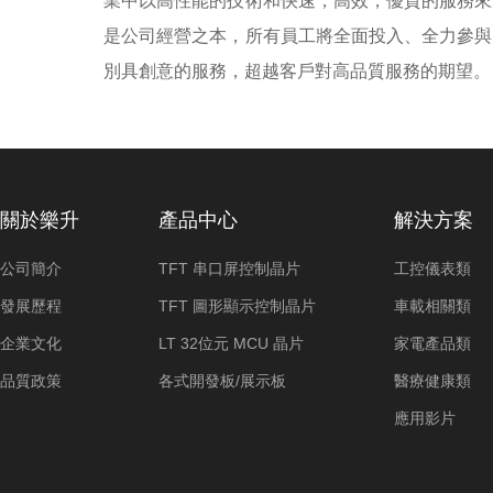
業中以高性能的技術和快速，高效，優質的服務來
是公司經營之本，所有員工將全面投入、全力參與
別具創意的服務，超越客戶對高品質服務的期望。
關於樂升
產品中心
解決方案
公司簡介
TFT 串口屏控制晶片
工控儀表類
發展歷程
TFT 圖形顯示控制晶片
車載相關類
企業文化
LT 32位元 MCU 晶片
家電產品類
品質政策
各式開發板/展示板
醫療健康類
應用影片