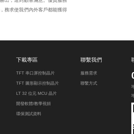
勝出，達到顧客滿意。優質服務
，務求使我們內外客戶都能獲得
下載專區
聯繫我們
TFT 串口屏控制晶片
服務需求
TFT 圖形顯示控制晶片
聯繫方式
LT 32 位元 MCU 晶片
開發軟體/教學視頻
環保測試資料