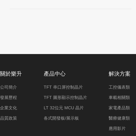
關於樂升
產品中心
解決方案
公司簡介
TFT 串口屏控制晶片
工控儀表類
發展歷程
TFT 圖形顯示控制晶片
車載相關類
企業文化
LT 32位元 MCU 晶片
家電產品類
品質政策
各式開發板/展示板
醫療健康類
應用影片