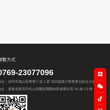
聯繫方式
0769-23077096
地址：深圳市南山區粵興三道 2 號 深圳虛擬大學產業化綜合大樓 A603
地址：廣東省東莞市松山湖園區國際創新創業社區 A5 棟 13 樓